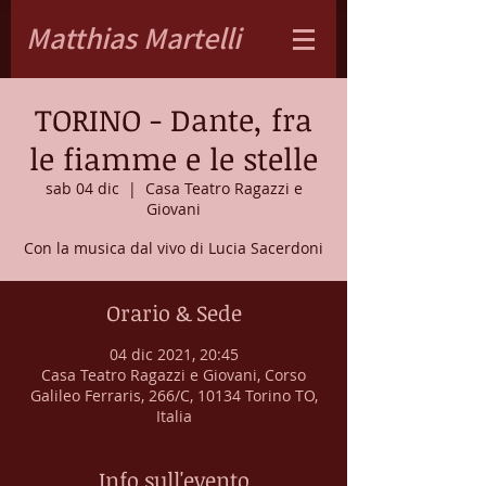
Matthias Martelli
TORINO - Dante, fra
le fiamme e le stelle
sab 04 dic
  |  
Casa Teatro Ragazzi e
Giovani
Con la musica dal vivo di Lucia Sacerdoni
Orario & Sede
04 dic 2021, 20:45
Casa Teatro Ragazzi e Giovani, Corso
Galileo Ferraris, 266/C, 10134 Torino TO,
Italia
Info sull'evento