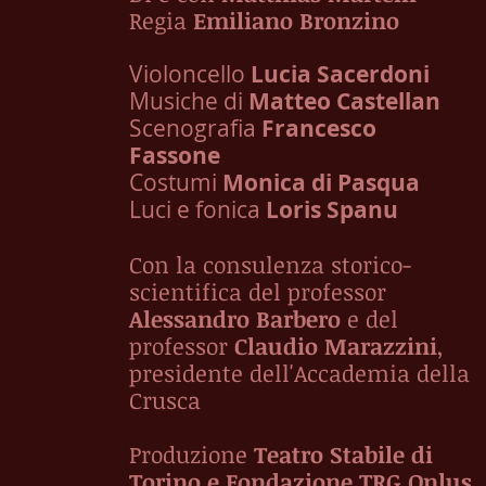
Regia
Emiliano Bronzino
Violoncello
Lucia Sacerdoni
Musiche di
Matteo Castellan
Scenografia
Francesco
Fassone
Costumi
Monica di Pasqua
Luci e fonica
Loris Spanu
Con la consulenza storico-
scientifica del professor
Alessandro Barbero
e del
professor
Claudio Marazzini
,
presidente dell'Accademia della
Crusca
Produzione
Teatro Stabile di
Torino e Fondazione TRG Onlus