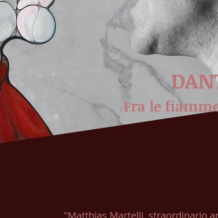
DAN
Fra le fiamme 
"Matthias Martelli, straordinario a