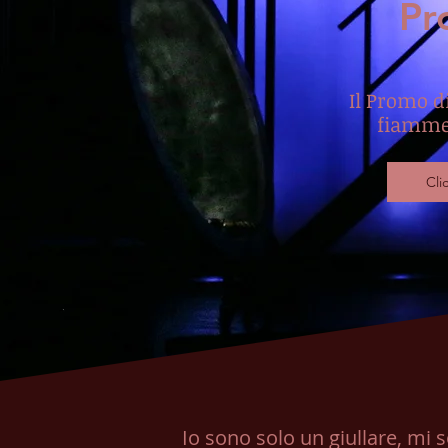
Pr
Il Promo di
fiamme 
Cli
Io sono solo un giullare, mi 