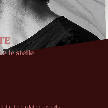
TE
e le stelle
rtista che ha dato nuova vita