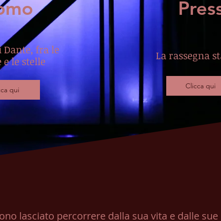
omo
Pres
 Dante, fra le
La rassegna s
e le stelle
Clicca qui
cca qui
sono lasciato percorrere dalla sua vita e dalle sue