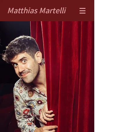
Matthias Martelli