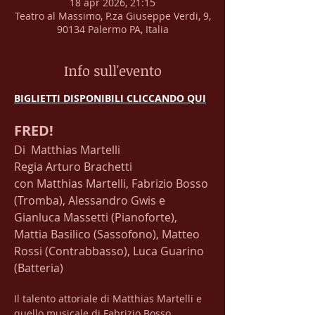
18 apr 2026, 21:15
Teatro al Massimo, P.za Giuseppe Verdi, 9,
90134 Palermo PA, Italia
Info sull'evento
BIGLIETTI DISPONIBILI CLICCANDO QUI
FRED!
Di  Matthias Martelli
Regia Arturo Brachetti
​con Matthias Martelli, Fabrizio Bosso 
(Tromba), Alessandro Gwis e 
Gianluca Massetti (Pianoforte), 
Mattia Basilico (Sassofono), Matteo 
Rossi (Contrabbasso), Luca Guarino 
(Batteria)
Il talento attoriale di Matthias Martelli e 
quello musicale di Fabrizio Bosso 