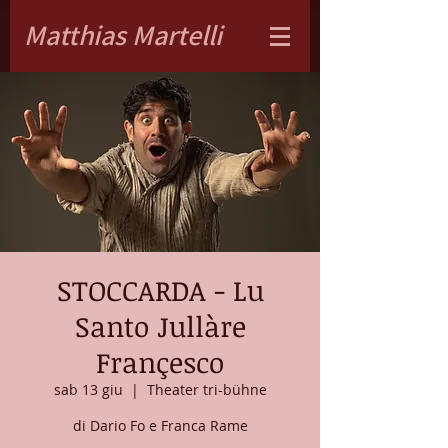
Matthias Martelli
STOCCARDA - Lu
Santo Jullàre
Françesco
sab 13 giu
  |  
Theater tri-bühne
di Dario Fo e Franca Rame