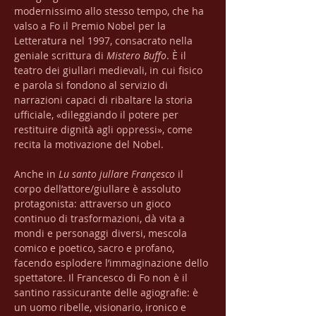
modernissimo allo stesso tempo, che ha 
valso a Fo il Premio Nobel per la 
Letteratura nel 1997, consacrato nella 
geniale scrittura di 
Mistero Buffo
. È il 
teatro dei giullari medievali, in cui fisico 
e parola si fondono al servizio di 
narrazioni capaci di ribaltare la storia 
ufficiale, «dileggiando il potere per 
restituire dignità agli oppressi», come 
recita la motivazione del Nobel.
Anche in 
Lu santo jullare Françesco
 il 
corpo dell’attore/giullare è assoluto 
protagonista: attraverso un gioco 
continuo di trasformazioni, dà vita a 
mondi e personaggi diversi, mescola 
comico e poetico, sacro e profano, 
facendo esplodere l’immaginazione dello 
spettatore. Il Francesco di Fo non è il 
santino rassicurante delle agiografie: è 
un uomo ribelle, visionario, ironico e 