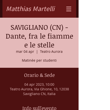
Matthias Martelli
SAVIGLIANO (CN) -
Dante, fra le fiamme
e le stelle
mar 04 apr
  |  
Teatro Aurora
Matinée per studenti
Orario & Sede
04 apr 2023, 10:00
Teatro Aurora, Via Ghione, 10, 12038
Savigliano CN, Italia
Info sull'evento