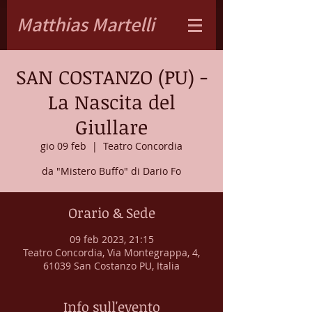
Matthias Martelli
SAN COSTANZO (PU) -
La Nascita del
Giullare
gio 09 feb
  |  
Teatro Concordia
da "Mistero Buffo" di Dario Fo
Orario & Sede
09 feb 2023, 21:15
Teatro Concordia, Via Montegrappa, 4,
61039 San Costanzo PU, Italia
Info sull'evento