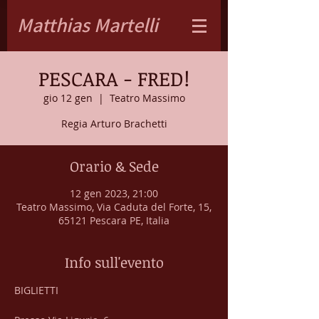
Matthias Martelli
PESCARA - FRED!
gio 12 gen
  |  
Teatro Massimo
Regia Arturo Brachetti
Orario & Sede
12 gen 2023, 21:00
Teatro Massimo, Via Caduta del Forte, 15,
65121 Pescara PE, Italia
Info sull'evento