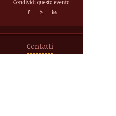
Condividi questo evento
Contatti
MANAGEMENT, GESTIONE E
ORGANIZZAZIONE SPETTACOLI
Management
Terry Cheg
ia
direzione@terrychegia.com
Tel. +
39 347 2258688