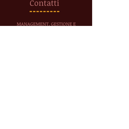
Contatti
MANAGEMENT, GESTIONE E
ORGANIZZAZIONE SPETTACOLI
Management
Terry Cheg
ia
direzione@terrychegia.com
Tel. +
39 347 2258688
Distribuzione
pp@terrychegia.com
Tel. +
39 351 4444214
----
booking@terrychegia.com
Tel. +
39 371 1818374