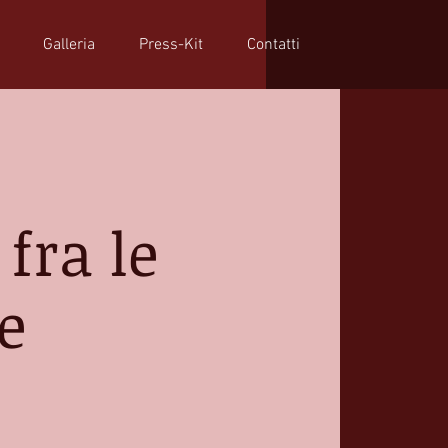
Galleria
Press-Kit
Contatti
fra le
e