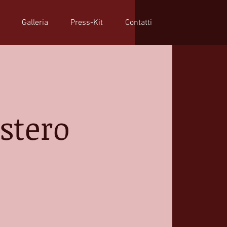
Galleria
Press-Kit
Contatti
stero