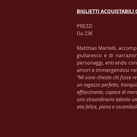
BIGLIETTI ACQUISTABILI
PREZZI
Da 23€
Matthias Martelli, accompa
giullaresco e di narrazio
personaggi, entrando con l
amori e immergendosi nel 
“Mi sono chiesto chi fosse re
un ragazzo perfetto, tranquil
affascinante, capace di mer
uno straordinario talento uma
vita felice, piena e rocambol