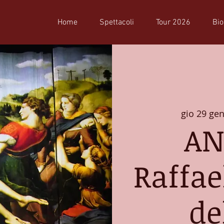
Home
Spettacoli
Tour 2026
Bio
gio 29 ge
AN
Raffael
de