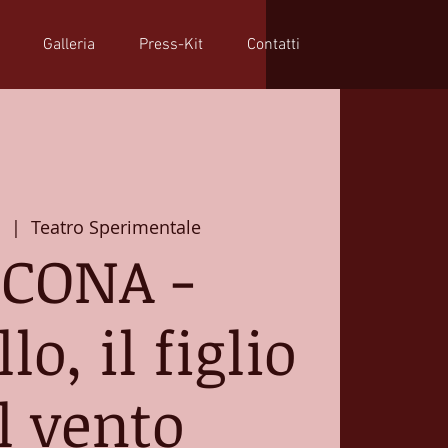
Galleria
Press-Kit
Contatti
n
  |  
Teatro Sperimentale
CONA -
lo, il figlio
l vento