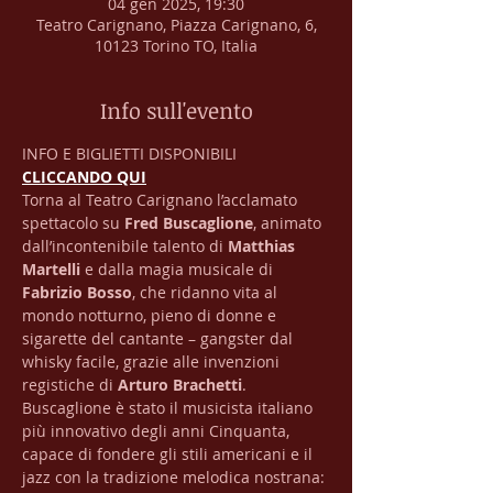
04 gen 2025, 19:30
Teatro Carignano, Piazza Carignano, 6,
10123 Torino TO, Italia
Info sull'evento
INFO E BIGLIETTI DISPONIBILI 
CLICCANDO QUI
Torna al Teatro Carignano l’acclamato 
spettacolo su 
Fred Buscaglione
, animato 
dall’incontenibile talento di 
Matthias 
Martelli 
e dalla magia musicale di 
Fabrizio Bosso
, che ridanno vita al 
mondo notturno, pieno di donne e 
sigarette del cantante – gangster dal 
whisky facile, grazie alle invenzioni 
registiche di 
Arturo Brachetti
. 
Buscaglione è stato il musicista italiano 
più innovativo degli anni Cinquanta, 
capace di fondere gli stili americani e il 
jazz con la tradizione melodica nostrana: 