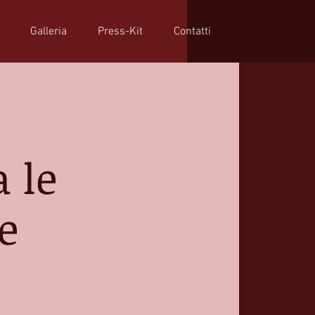
Galleria
Press-Kit
Contatti
 le
e