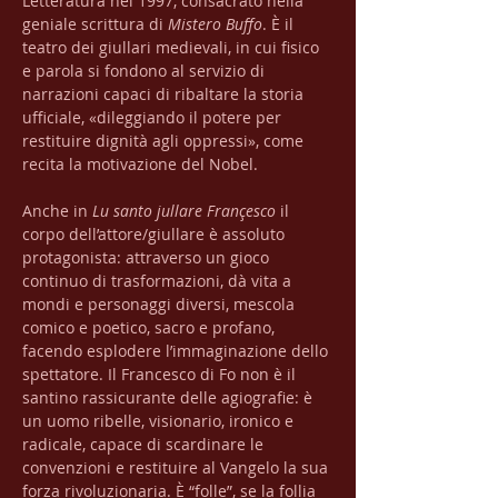
Letteratura nel 1997, consacrato nella 
geniale scrittura di 
Mistero Buffo
. È il 
teatro dei giullari medievali, in cui fisico 
e parola si fondono al servizio di 
narrazioni capaci di ribaltare la storia 
ufficiale, «dileggiando il potere per 
restituire dignità agli oppressi», come 
recita la motivazione del Nobel.
Anche in 
Lu santo jullare Françesco
 il 
corpo dell’attore/giullare è assoluto 
protagonista: attraverso un gioco 
continuo di trasformazioni, dà vita a 
mondi e personaggi diversi, mescola 
comico e poetico, sacro e profano, 
facendo esplodere l’immaginazione dello 
spettatore. Il Francesco di Fo non è il 
santino rassicurante delle agiografie: è 
un uomo ribelle, visionario, ironico e 
radicale, capace di scardinare le 
convenzioni e restituire al Vangelo la sua 
forza rivoluzionaria. È “folle”, se la follia 