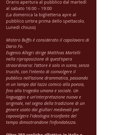
Orario apertura al pubblico dal martedì 
al sabato 16:00 – 19:00
(La domenica la biglietteria apre al 
pubblico un’ora prima dello spettacolo. 
Lunedì chiuso)
Mistero Buffo è considerato il capolavoro di 
Dario Fo.
Eugenio Allegri dirige Matthias Martelli 
nella riproposizione di quest'opera 
straordinaria: l'attore è solo in scena, senza 
trucchi, con l'intento di coinvolgere il 
pubblico nell'azione drammatica, passando 
in un lampo dal lazzo comico alla poesia, 
fino alla tragedia umana e sociale. Un 
linguaggio e un'interpretazione nuova e 
originale, nel segno della tradizione di un 
genere usato dai giullari medievali per 
capovolgere l'ideologia trionfante del 
tempo dimostrandone l’infondatezza. 
Oltre 250 repliche all’attivo in Italia e 