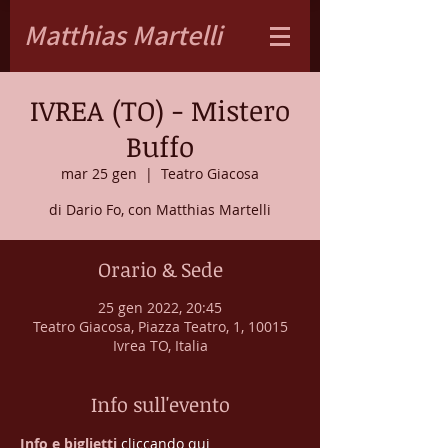
Matthias Martelli
IVREA (TO) - Mistero
Buffo
mar 25 gen
  |  
Teatro Giacosa
di Dario Fo, con Matthias Martelli
Orario & Sede
25 gen 2022, 20:45
Teatro Giacosa, Piazza Teatro, 1, 10015
Ivrea TO, Italia
Info sull'evento
Info e biglietti 
cliccando qui