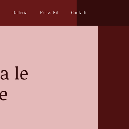
Galleria
Press-Kit
Contatti
a le
e