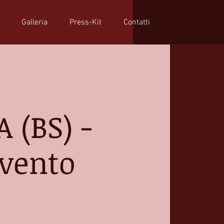
Galleria
Press-Kit
Contatti
(BS) -
l vento