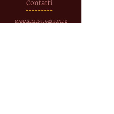
Contatti
MANAGEMENT, GESTIONE E
ORGANIZZAZIONE SPETTACOLI
Management
Terry Cheg
ia
direzione@terrychegia.com
Tel. +
39 347 2258688
Distribuzione
pp@terrychegia.com
Tel. +
39 351 4444214
----
booking@terrychegia.com
Tel. +
39 371 1818374