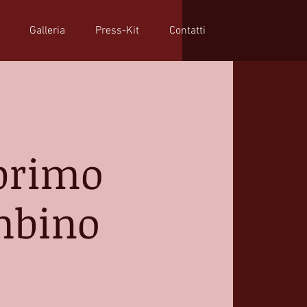
Galleria
Press-Kit
Contatti
 primo
mbino